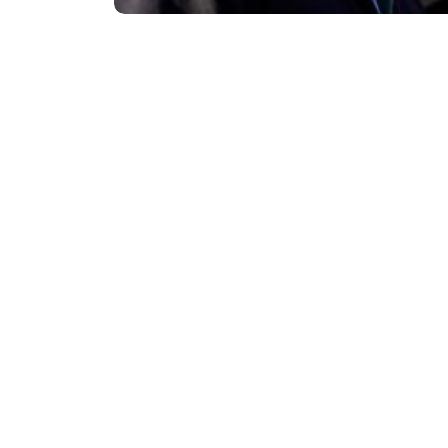
Así lo manifestó el gobernador Claudio Vid
participó del lanzamiento de los operativos
abordado por los medios de comunicación y
especialmente relacionadas con la agenda p
El Gobernador sabe que lo esperan en todas 
de agenda a veces no puede llegar a los disti
todo lo posible para estar en todos lados. S
Doy la cara, a veces vienen de a 20 o 30 peri
Con respecto a su visita pendiente a la Planta
tres veces. Tengo que ir, es un compromiso,
estar”.
A continuación, puntualizó: “Estoy contento
puede hablar de la provincia porque yo la con
para mejorar esto”.