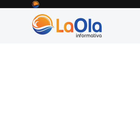
La Ola Informativa
Vidal: “Hago lo posible
Vidal: “Hago l
estar en todos
Así lo manifestó el gobernador Claudio Vidal