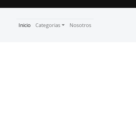
Inicio
Categorias
Nosotros
 por estar en todos lados“
o posible por
 lados“
, esta mañana desde Caleta Olivia