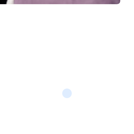
14/10/2025 - 16:25
al, esta mañana desde Caleta Olivia, cuando
 policiales en el marco de la Ley 3141 (9010). Fue
 respondió sobre las consultas requeridas
rovincial.
partes de la provincia, y comentó que por cuestiones
ntos destinos de la Provincia, pero declaró: “Hago
aben cómo soy, soy muy distinto a otras gestiones.
odistas, y respondo”.
 Estable de Lago Roca, dijo: “Me hicieron la invitación
 ya me voy a hacer el tiempo necesario para poder
 porque conozco toda mi provincia. A mí nadie me
ozco, la quiero, soy parte y trabajo todos los días