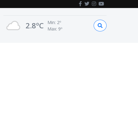
Min: 2º
2.8ºC
Max: 9º
Mas noticias
LOCALES
Inauguración: El barrio
René Favaloro ya cuenta
con su red de gas natural