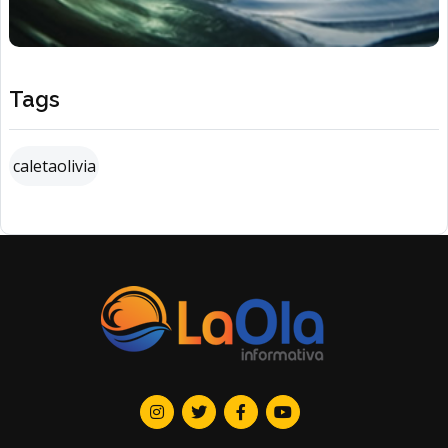
Tags
caletaolivia